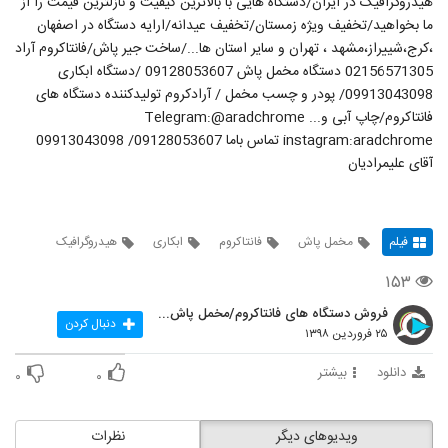
هیدروگرافیک در ایران/دستگاه هایی با بالاترین کیفیت و نازلترین قیمت را از
ما بخواهید/تخفیف ویژه زمستان/تخفیف عیدانه/ارایه دستگاه در اصفهان
،کرج،شییراز،مشهد ، تهران و سایر استان ها.../ساخت جیر پاش/فانتاکروم آراد
02156571305 دستگاه مخمل پاش 09128053607 /دستگاه ابکاری
09913043098/ پودر و چسب مخمل / آرادکروم تولیدکننده دستگاه های
فانتاکروم/چاپ آبی و... Telegram:@aradchrome
instagram:aradchrome تماس باما 09128053607/ 09913043098
آقای علیمرادیان
فیلم
مخمل پاش
فانتاکروم
ابکاری
هیدروگرافیک
۱۵۳
فروش دستگاه های فانتاکروم/مخمل پاش/هیدروگرافیک
دنبال کردن
۲۵ فروردین ۱۳۹۸
دانلود
بیشتر
۰
۰
ویدیوهای دیگر
نظرات