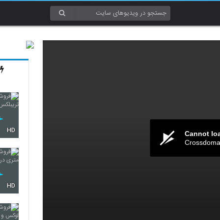
HD
Cannot lo
Crossdomai
HD