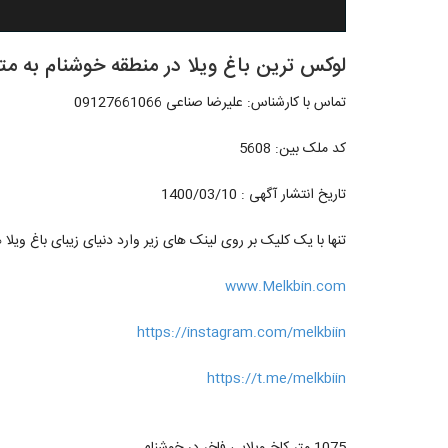
لوکس ترین باغ ویلا در منطقه خوشنام به متراژ 1075 
تماس با کارشناس: علیرضا صناعی 09127661066
کد ملک بین: 5608
تاریخ انتشار آگهی : 1400/03/10
تنها با یک کلیک بر روی لینک های زیر وارد دنیای زیبای باغ ویلا 
www.Melkbin.com
https://instagram.com/melkbiin
https://t.me/melkbiin
1075 متر کاخ ویلایی فاخر در خوشنام