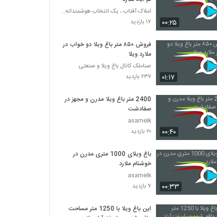
املاک آفتاب ، یک انتخاب هوشمندانه...
۰۰:۲۵
۱۷ بازدید
فروش ۸۵۰ متر باغ ویلا دو خواب در
ملارد ویلا
صناملک کانال باغ ویلا و صنعتی
۰۱:۱۷
۲۳۷ بازدید
2400 متر باغ ویلا مدرن و مجهز در
صفادشت
asamelk
۰۰:۴۰
۲۰ بازدید
باغ ویلای 1000 متری مدرن در
خوشنام ملارد
asamelk
۰۰:۳۳
۷ بازدید
این باغ ویلا با 1250 متر مساحت