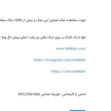
جهت مشاهده تمام تصاویر این ملک و بیش از 1000 ملک مشابه کلمه ی « ملک بین » را در گوگل جستجو نمایید
تنها با یک کلیک بر روی لینک های زیر وارد دنیای زیبای باغ ویلا 
www.Melkbin.com
https://instagram.com/melkbiin
https://t.me/melkbiin
تماس با کارشناس: علیرضا صناعی 09127661066