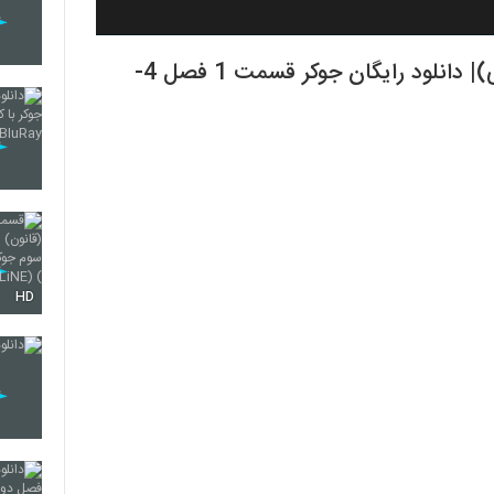
قسمت اول فصل چهارم جوکر (کامل)(قانونی)| دانلود رایگان جوکر قسمت 1 فصل 4-
HD