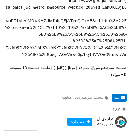
(https://www.google.com/url?
sa=t&rct=j&q=&esrc=s&source=web&cd=20&ved=2ahUKEwjL0
O-
wuPTfAhViMOwKHZJMD4oQFjATegQIOxAB&url=http%3A%2F
%2Fdigikav.ir%2F1397%2F10%2F19%2F%25D8%25AC%25D8%2
5B3%25D8%25AA%25D8%25AC%25D9%2588-
%25D8%25AF%25D8%25B1-
%25D9%2585%25D8%25B7%25D8%25A7%25D9%2584%25D8%
25A8-2%2F&usg=AOvVaw03jx14ytBVVOeQ9mtkryWr)"
قسمت سیزدهم سریال ممنوعه (سریال)(کامل) | دانلود قسمت 13 ممنوعه
HDسیزده
فیلم
قسمت سیزدهم سریال ممنوعه
۱۸۷
ابزار دی ال
دنبال کردن
۲۷ دی ۱۳۹۷