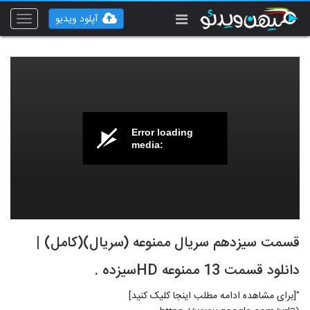
آپلود ویدیو
Toggle
vigation
Error loading
media:
قسمت سیزدهم سریال ممنوعه (سریال)(کامل) |
دانلود قسمت 13 ممنوعه HDسیزده .
"[برای مشاهده ادامه مطلب اینجا کلیک کنید]