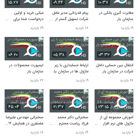
۱۵:۲۷
۰۹:۴۴
۱۰:۳۷
HD
HD
HD
مغایرت گیری بانکی در
پیام قدردانی مدیر عامل
مبانی خرید و اولین
سازمان یار
شرکت تسهیل گستر از
درخواست شما برای
کارکنان
پیش فاکتور در سازمان
۱۹ بازدید
۱۸ بازدید
۲۹ بازدید
یار
۰۶:۲۰
۰۵:۳۸
۰۳:۳۲
HD
HD
HD
انتقال بین حسابی داخل
ارتباط حسابداری با زیر
ایمپورت محصولات در
شرکت در سازمان یار
ماژول ها در سازمان یار
سازمان یار
۲۸ بازدید
۱۹ بازدید
۲۲ بازدید
۴۵:۰۴
۲۱:۳۷
۲۳:۱۵
HD
HD
HD
آموزش مجموعه ای از
سخنرانی دکتر محمد
سخنرانی مهندس علیرضا
ماژول های نرم افزار
فرزاد ریاست محترم
غضنفری در همایش ۲۴
سازمان یار در همایش
فناوری اطلاعات و
سالگی تسهیل گستر
۶ بازدید
۱۴ بازدید
۱۸ بازدید
24 سالگی تسهیل گستر
ارتباطات