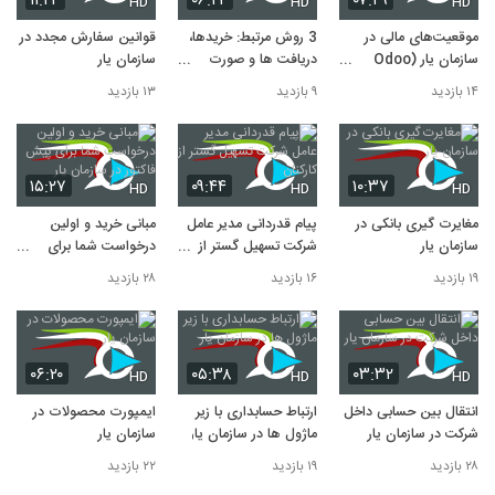
۱۱:۲۴
۰۶:۲۴
۰۷:۲۹
HD
HD
HD
گزارش گیری در اودوو + زیرنویس
10
۴۳ بازدید
موقعیت‌های مالی در
3 روش مرتبط: خریدها،
قوانین سفارش مجدد در
سازمان یار (Odoo
دریافت ها و صورت
سازمان یار
ERP)
حساب ها
۱۴ بازدید
۹ بازدید
۱۳ بازدید
۱۵:۲۷
۰۹:۴۴
۱۰:۳۷
HD
HD
HD
مغایرت گیری بانکی در
پیام قدردانی مدیر عامل
مبانی خرید و اولین
سازمان یار
شرکت تسهیل گستر از
درخواست شما برای
کارکنان
پیش فاکتور در سازمان
۱۹ بازدید
۱۶ بازدید
۲۸ بازدید
یار
۰۶:۲۰
۰۵:۳۸
۰۳:۳۲
HD
HD
HD
انتقال بین حسابی داخل
ارتباط حسابداری با زیر
ایمپورت محصولات در
شرکت در سازمان یار
ماژول ها در سازمان یار
سازمان یار
۲۸ بازدید
۱۹ بازدید
۲۲ بازدید