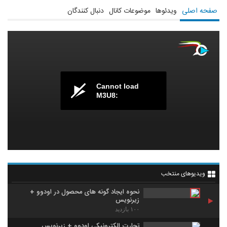
صفحه اصلی
ویدئوها
موضوعات کانال
دنبال کنندگان
Cannot load
M3U8:
ویدیوهای منتخب
نحوه ایجاد گونه های محصول در اودوو +
زیرنویس
۱۰۰ بازدید
تجارت الکترونیکی اودوو + زیرنویس