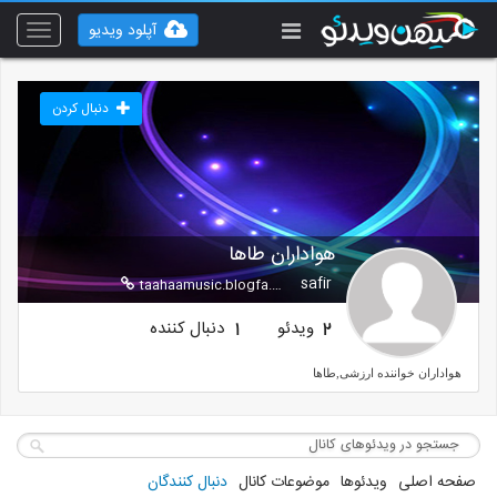
آپلود ویدیو
Toggle
vigation
دنبال کردن
هواداران طاها
safir
taahaamusic.blogfa.com
ویدئو
دنبال کننده
1
2
هواداران خواننده ارزشی,طاها
صفحه اصلی
ویدئوها
موضوعات کانال
دنبال کنندگان