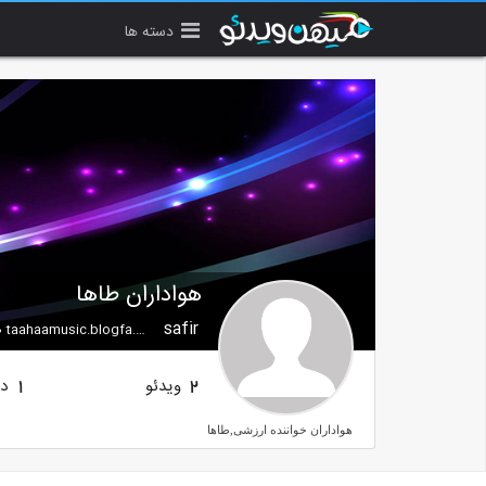
دسته ها
هواداران طاها
safir
taahaamusic.blogfa.com
ویدئو
دن
1
2
هواداران خواننده ارزشی,طاها