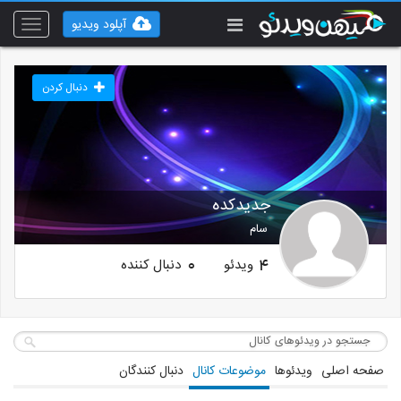
آپلود ویدیو
Toggle
vigation
دنبال کردن
جدیدکده
سام
ویدئو
دنبال کننده
0
4
صفحه اصلی
ویدئوها
موضوعات کانال
دنبال کنندگان