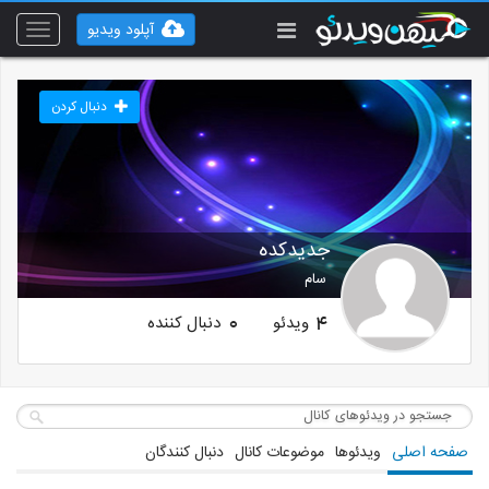
آپلود ویدیو
Toggle
vigation
دنبال کردن
جدیدکده
سام
ویدئو
دنبال کننده
0
4
صفحه اصلی
ویدئوها
موضوعات کانال
دنبال کنندگان