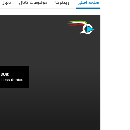
صفحه اصلی
ویدئوها
موضوعات کانال
دنبال 
M3U8:
ccess denied