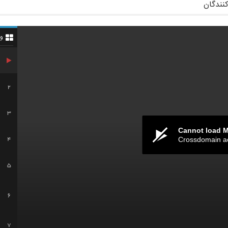
کنندگان
و
2
3
Cannot load 
Crossdomain a
4
5
6
7