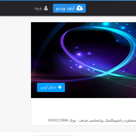
ورود
آپلود ویدیو
دنبال کردن
اشوییکلینیک روانشناسی صدفی - پونک 09192223866