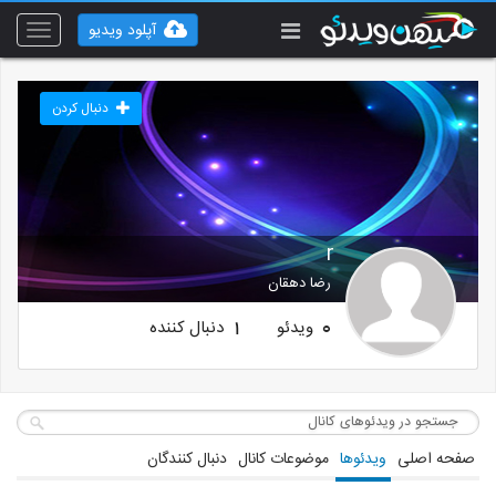
آپلود ویدیو
Toggle
vigation
دنبال کردن
r
رضا دهقان
ویدئو
دنبال کننده
1
0
صفحه اصلی
ویدئوها
موضوعات کانال
دنبال کنندگان