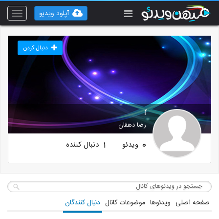
آپلود ویدیو
Toggle
vigation
دنبال کردن
r
رضا دهقان
ویدئو
دنبال کننده
1
0
صفحه اصلی
ویدئوها
موضوعات کانال
دنبال کنندگان