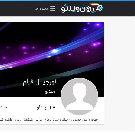
دسته ها
اورجینال فیلم
مهدی
ویدئو
دن
0
17
جهت دانلود جدیدترین فیلم و سریال های ایرانی اپلیکیشن زیر را دانلود کنیدttps://2ad.ir/z7yo7F