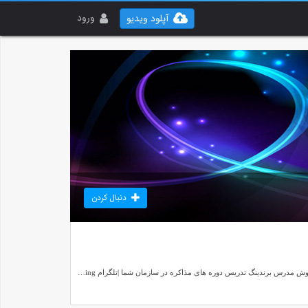
ورود
آپلود ویدیو
دنبال کردن
09121724677 | 09128724677 behzadabbasi.ir | behzadabbasi.com| بهزاد حسین عباسی مدرس مذاکره مدرس اصول و فنون مذاکره مدرس برند مدرس بازاریابی مدرس فروش مدرس برندینگ تدریس دوره های مذاکره در سازمان شما |تلگرام telegram.me/crm_marketing| اینستاگرام https://www.instagram.com/behzadabbasi08/ |Behzadabbasi.ir Behzadabbasi.com |مدرس مذاکره استاد مذاکره تدریس مذاکره بهزاد حسین عباسی