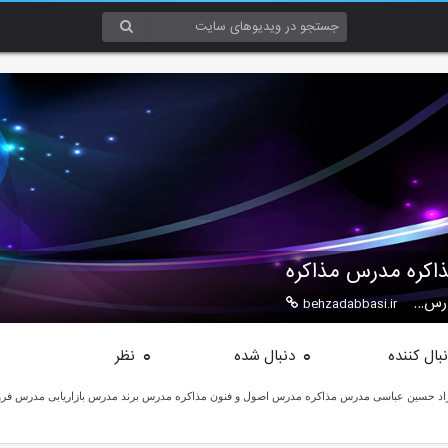
اکره مدرس مذاکره
درس…
behzadabbasi.ir
بال کننده
دنبال شده
نظر
0
0