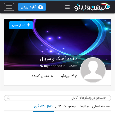
آپلود ویدیو
Toggle
vigation
دنبال کردن
دانلود آهنگ و سریال
محمد
mypopseda.ir
ویدئو
دنبال کننده
0
47
صفحه اصلی
ویدئوها
موضوعات کانال
دنبال کنندگان