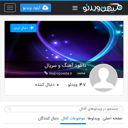
آپلود ویدیو
Toggle
vigation
دنبال کردن
دانلود آهنگ و سریال
محمد
mypopseda.ir
ویدئو
دنبال کننده
0
47
صفحه اصلی
ویدئوها
موضوعات کانال
دنبال کنندگان