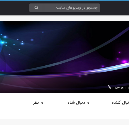
movieinmovi
بال کننده
دنبال شده
نظر
0
0