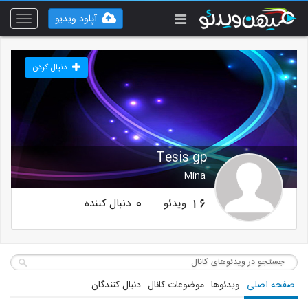
آپلود ویدیو
Toggle
vigation
دنبال کردن
Tesis gp
Mina
ویدئو
دنبال کننده
0
16
صفحه اصلی
ویدئوها
موضوعات کانال
دنبال کنندگان