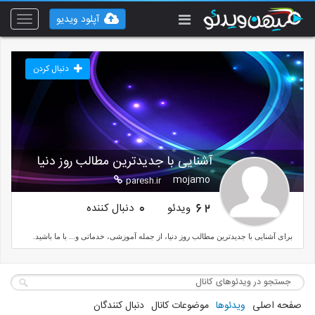
آپلود ویدیو
Toggle
vigation
دنبال کردن
آشنایی با جدیدترین مطالب روز دنیا
mojamo
paresh.ir
ویدئو
دنبال کننده
0
62
برای آشنایی با جدیدترین مطالب روز دنیا، از جمله آموزشی، خدماتی و... با ما باشید.
صفحه اصلی
ویدئوها
موضوعات کانال
دنبال کنندگان