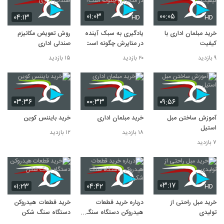
۰۱:۰۳
۰۰:۰۵
۰۴:۱۳
HD
HD
خرید مبلمان اداری با
یادگیری به سبک آینده
روش تعویض مکانیزم
کیفیت
در متاپرش چگونه است؟
صندلی اداری
۹ بازدید
۲۰ بازدید
۱۵ بازدید
۰۳:۳۶
۰۰:۳۳
۰۹:۵۶
آموزش ساختن مبل
خرید مبلمان اداری
خرید بایننس کوین
استیل
۱۸ بازدید
۱۲ بازدید
۷ بازدید
۰۳:۱۷
۰۱:۲۳
۰۴:۴۲
HD
خرید مبل راحتی از
درباره خرید قطعات
خرید قطعات هیدروکن
تولیدی
هیدروکن دستگاه سنگ
دستگاه سنگ شکن
شکن