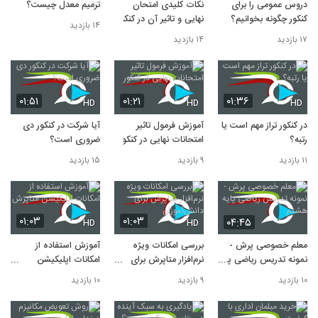
دروس عمومی را برای
نکات کلیدی امتحان
ترمیم معدل چیست؟
کنکور چگونه بخوانیم؟
نهایی و تاثیر آن در کنکور
۱۴ بازدید
۱۷ بازدید
۱۴ بازدید
۰۱:۵۱
۰۱:۲۱
۰۱:۳۶
HD
HD
HD
در کنکور تراز مهم است یا
آموزش فرمول تاثیر
آیا شرکت در کنکور دی
رتبه؟
امتحانات نهایی در کنکور
ضروری است؟
۱۱ بازدید
۹ بازدید
۱۵ بازدید
۰۱:۰۳
۰۱:۰۳
۰۴:۴۵
HD
HD
معلم خصوصی پرش -
بررسی امکانات ویژه
آموزش استفاده از
نمونه تدریس ریاضی پایه
نرم‌افزار متاپرش برای
امکانات اپلیکیشن
هشتم
دانش‌آموزان
متاپرش
۱۰ بازدید
۹ بازدید
۱۰ بازدید