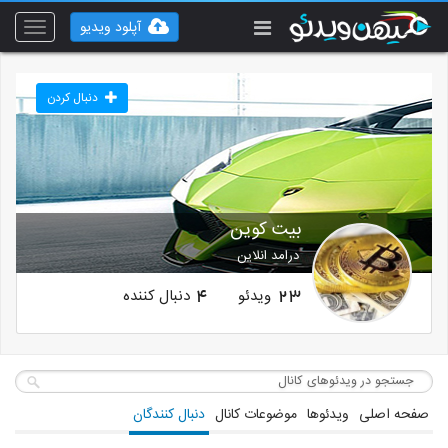
آپلود ویدیو
Toggle
vigation
دنبال کردن
بیت کوین
درامد انلاین
ویدئو
دنبال کننده
4
23
صفحه اصلی
ویدئوها
موضوعات کانال
دنبال کنندگان