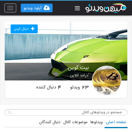
آپلود ویدیو
Toggle
vigation
دنبال کردن
بیت کوین
درامد انلاین
ویدئو
دنبال کننده
4
23
صفحه اصلی
ویدئوها
موضوعات کانال
دنبال کنندگان