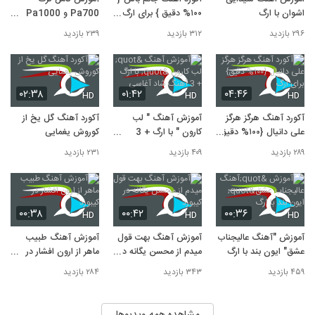
۳۱۲ بازدید
اشوان با ارگ
۱۰۰% دقیق } برای ارگ و
Pa700 و Pa1000
کیبورد
برای اولین بار در ایران
۲۹۶ بازدید
۳۱۲ بازدید
۲۳۹ بازدید
۰۲:۳۸
۰۱:۴۲
۰۴:۴۶
HD
HD
HD
آکورد آهنگ هرگز هرگز
آموزش آهنگ " لب
آکورد آهنگ گل یخ از
علی دانیال {۱۰۰% دقیق}
کارون " با ارگ + 3
کوروش یغمایی
برای ارگ
آهنگ شاد آغاسی
۲۸۹ بازدید
۴۰۹ بازدید
۲۳۱ بازدید
۰۰:۳۸
۰۰:۴۲
۰۰:۳۶
HD
HD
HD
آموزش "آهنگ عالیجناب
آموزش آهنگ بهت قول
آموزش آهنگ طبیب
عشق" ایون بند با ارگ
میدم از محسن یگانه در
ماهر از ارون افشار در
کیبورد
کیبورد
۴۵۹ بازدید
۳۴۳ بازدید
۲۸۴ بازدید
مشاهده همه ویدیوها