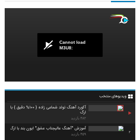
Cannot load
M3U8:
ویدیوهای منتخب
آکورد آهنگ تولد شماعی زاده { ۱۰۰% دقیق } با
ارگ
۴۸۲ بازدید
آموزش "آهنگ عالیجناب عشق" ایون بند با ارگ
2
۴۵۹ بازدید