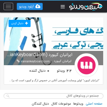
آپلود ویدیو
Toggle
vigation
دنبال کردن
ایرانیان کیبورد (IranianKeyboard.com)
ایرانیان کیبورد
iraniankeyboard.com
ویدئو
دنبال کننده
0
22
"ایرانیان کیبورد" اولین وبسایت آموزشی آنلاین در خصوص ارگ و کیبورد است که برای اولین بار در ایران راه اندازی شد. با مراجعه به iraniankeyboard.com می توانید تمام آهنگ های جدید، فارسی، پاپ، خارجی و ... را یاد بگیرید.
صفحه اصلی
ویدئوها
موضوعات کانال
دنبال کنندگان