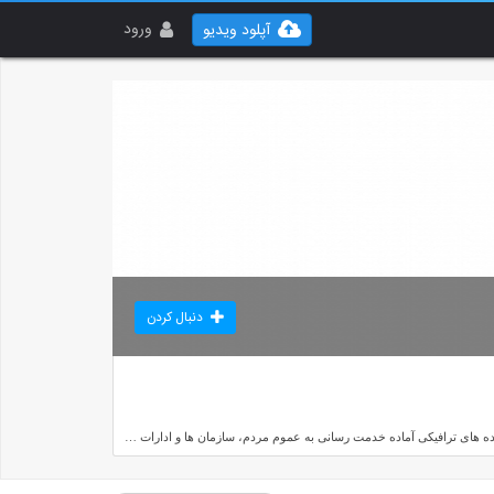
ورود
آپلود ویدیو
دنبال کردن
گروه تجهیزات ایمنی حافظ با بیش از 25 سال سابقه در سراسر کشور با تامین، تولید و توزیع بیش از 1000 قلم کالا در زمینه ی تجهیزات حفاظت فردی، آتش نشانی و هشداردهنده های ترافیکی آماده خدمت رسانی به عموم مردم، سازمان ها و ادارات می باشد.