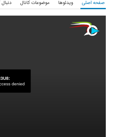
صفحه اصلی
ویدئوها
موضوعات کانال
دنبال 
M3U8:
ccess denied