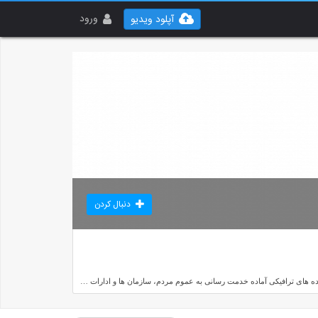
ورود
آپلود ویدیو
دنبال کردن
گروه تجهیزات ایمنی حافظ با بیش از 25 سال سابقه در سراسر کشور با تامین، تولید و توزیع بیش از 1000 قلم کالا در زمینه ی تجهیزات حفاظت فردی، آتش نشانی و هشداردهنده های ترافیکی آماده خدمت رسانی به عموم مردم، سازمان ها و ادارات می باشد.