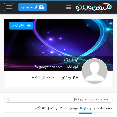
آپلود ویدیو
Toggle
vigation
دنبال کردن
گویا تک
گویا تک
gooyatech.com
ویدئو
دنبال کننده
0
28
صفحه اصلی
ویدئوها
موضوعات کانال
دنبال کنندگان