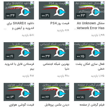
۰۰:۳۴
۰۰:۳۱
۰۰:۴۳
مشکل An Unknown
قیمت روز PS4
دانلود SHAREit برای
Network Error Has
اندروید و آیفون و
۸۲۸ بازدید
Occurred اینستاگرام
ویندوز
۱,۳۰۹ بازدید
۵۸۱ بازدید
۰۰:۱۹
۰۰:۳۴
۰۰:۲۵
فعال سازی امکان پشت
بهترین شبکه اجتماعی
فرستادن فایل با اندروید
خطی
دنیا
بیم
۱,۱۲۵ بازدید
۴۸۰ بازدید
۴۰۷ بازدید
۰۰:۱۳
۰۰:۲۲
۰۰:۱۸
فیلم گرفتن از صفحه
دیدن عکس پروفایل
قیمت گوشی هواوی