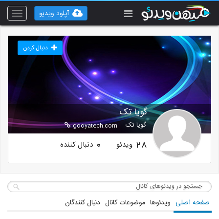
آپلود ویدیو
Toggle
vigation
دنبال کردن
گویا تک
گویا تک
gooyatech.com
ویدئو
دنبال کننده
0
28
صفحه اصلی
ویدئوها
موضوعات کانال
دنبال کنندگان