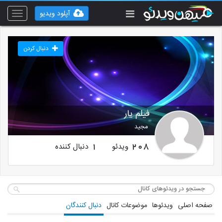
آپلود ویدیو
Toggle
vigation
دنبال کردن
فیلم یار
مجید
ویدئو
دنبال کننده
1
208
صفحه اصلی
ویدئوها
موضوعات کانال
دنبال کنندگان