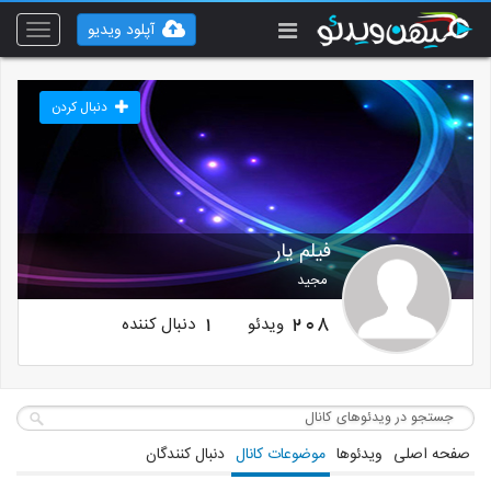
آپلود ویدیو
Toggle
vigation
دنبال کردن
فیلم یار
مجید
ویدئو
دنبال کننده
1
208
صفحه اصلی
ویدئوها
موضوعات کانال
دنبال کنندگان