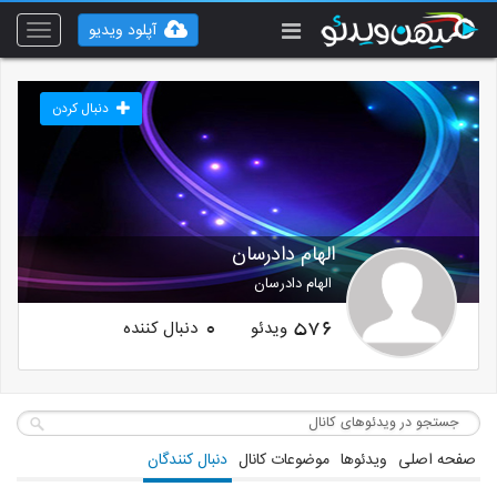
آپلود ویدیو
Toggle
vigation
دنبال کردن
الهام دادرسان
الهام دادرسان
ویدئو
دنبال کننده
0
576
صفحه اصلی
ویدئوها
موضوعات کانال
دنبال کنندگان