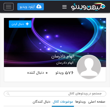
آپلود ویدیو
Toggle
vigation
دنبال کردن
الهام دادرسان
الهام دادرسان
ویدئو
دنبال کننده
0
576
صفحه اصلی
ویدئوها
موضوعات کانال
دنبال کنندگان