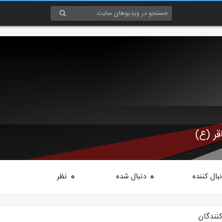
قر (ع)
بال کننده
دنبال شده
نظر
0
0
کنندگان