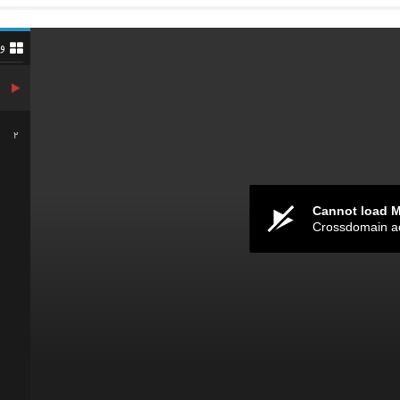
و
2
Cannot load 
Crossdomain a