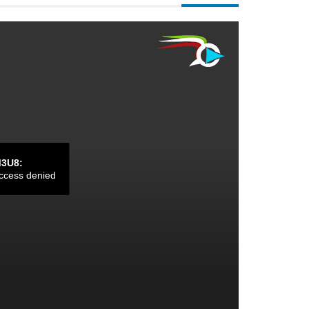
M3U8:
ccess denied