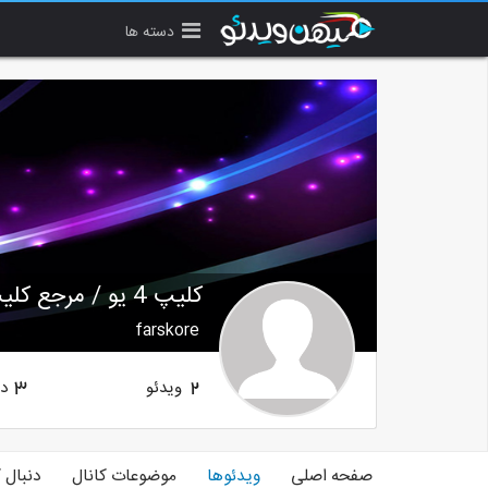
دسته ها
کلیپ 4 یو / مرجع کلیپ های بروز
farskore
ویدئو
دن
3
2
صفحه اصلی
ویدئوها
موضوعات کانال
دنبال 