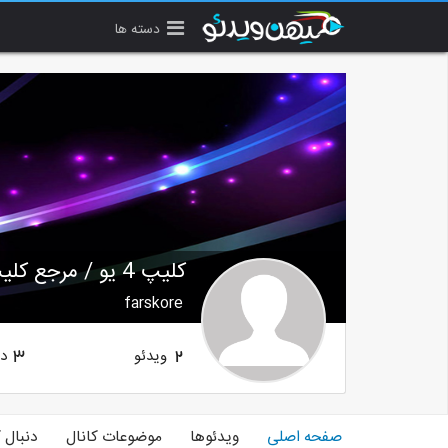
دسته ها
کلیپ 4 یو / مرجع کلیپ های بروز
farskore
ویدئو
دن
3
2
صفحه اصلی
ویدئوها
موضوعات کانال
دنبال 