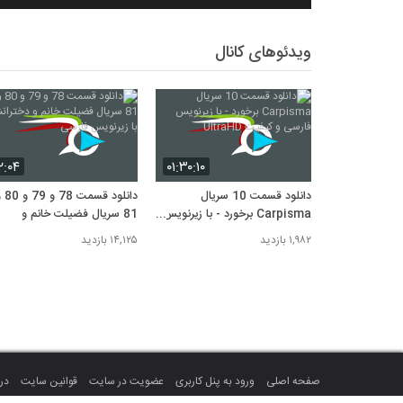
ویدئوهای کانال
۲:۰۴
۰۱:۳۰:۱۰
دانلود قسمت 10 سریال
دانلود قسمت 8
Carpisma برخورد - با زیرنویس
81 سریال فضیلت خانم و
فارسی و کیفیت UltraHD
دخترانش با زیرنویس فارسی
۱,۹۸۲ بازدید
۱۴,۱۲۵ بازدید
صفحه اصلی
ورود به پنل کاربری
عضویت در سایت
قوانین سایت
درب