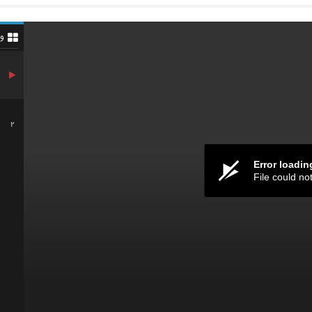
و
2
Error loadin
File could no