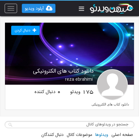
آپلود ویدیو
Toggle
vigation
دنبال کردن
دانلود کتاب های الکترونیکی
reza ebrahimi
ویدئو
دنبال کننده
0
175
دانلود کتاب های الکترونیکی
صفحه اصلی
ویدئوها
موضوعات کانال
دنبال کنندگان