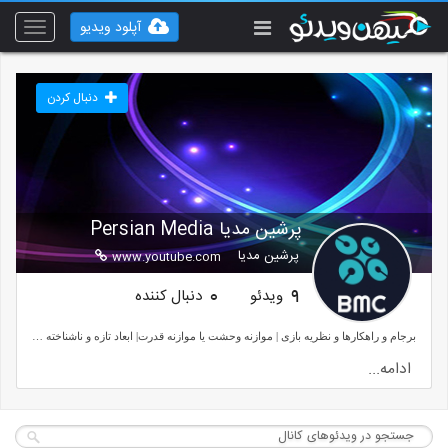
آپلود ویدیو
Toggle
vigation
دنبال کردن
پرشین مدیا Persian Media
پرشین مدیا
www.youtube.com
ویدئو
دنبال کننده
0
9
برجام و راهکارها و نظریه بازی | موازنه وحشت یا موازنه قدرت| ابعاد تازه و ناشناخته ی برجام | بخش دوم مهم
https://www.youtube.com/watch?v=D2qwXutEcwM
ادامه...
تجارت جنسی در پوشش طب سنتی |
https://youtu.be/QBoDeI_iAXA