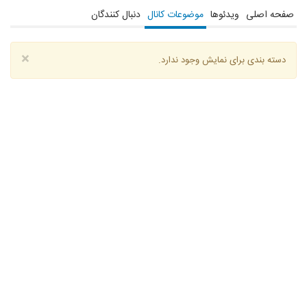
صفحه اصلی
ویدئوها
موضوعات کانال
دنبال کنندگان
آینده ی دلار ! نوسانات ارزی و ارزش ریال در آینده ی ایران نرخ دلار تا کجا بالا خواهد رفت؟ مولفه های موثر در نرخ دلار
https://www.youtube.com/watch?v=ifG9bmwnk-0
×
دسته بندی برای نمایش وجود ندارد.
چرا مستقیم با امریکا مذاکره نمی کنیم؟ |
https://www.youtube.com/watch?v=EKB_SI4v0IY