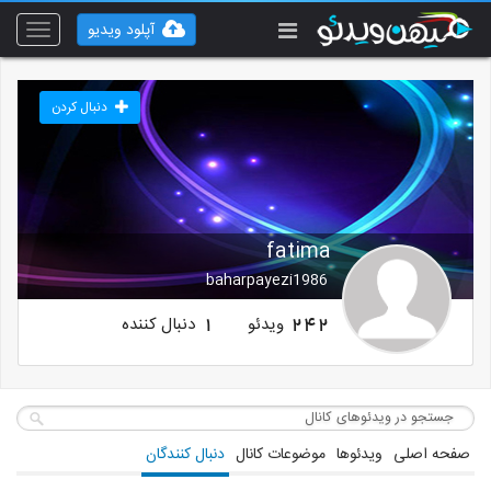
آپلود ویدیو
Toggle
vigation
دنبال کردن
fatima
baharpayezi1986
ویدئو
دنبال کننده
1
242
صفحه اصلی
ویدئوها
موضوعات کانال
دنبال کنندگان