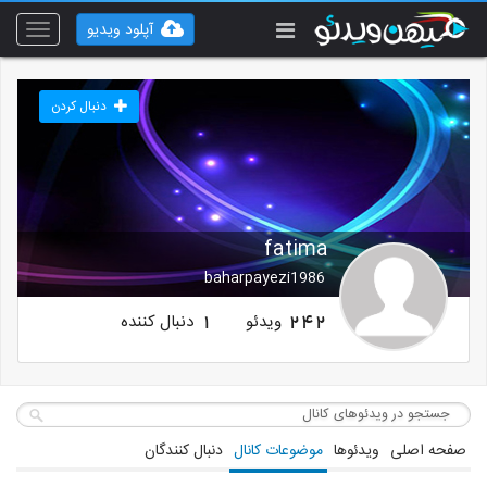
آپلود ویدیو
Toggle
vigation
دنبال کردن
fatima
baharpayezi1986
ویدئو
دنبال کننده
1
242
صفحه اصلی
ویدئوها
موضوعات کانال
دنبال کنندگان