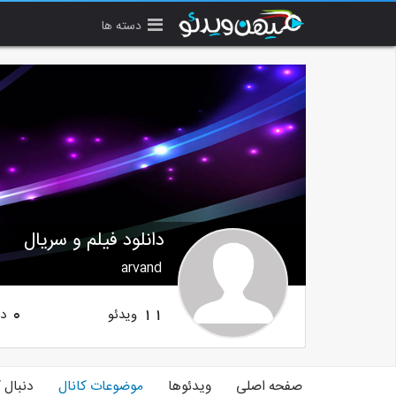
دسته ها
دانلود فیلم و سریال
arvand
ویدئو
دن
0
11
صفحه اصلی
ویدئوها
موضوعات کانال
دنبال 