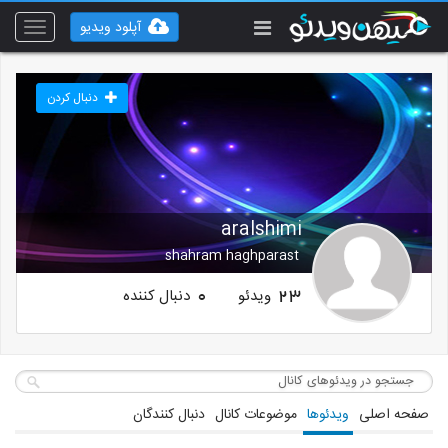
آپلود ویدیو
Toggle
vigation
دنبال کردن
aralshimi
shahram haghparast
ویدئو
دنبال کننده
0
23
صفحه اصلی
ویدئوها
موضوعات کانال
دنبال کنندگان