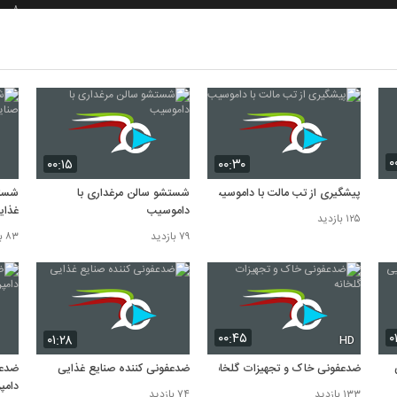
8
9
10
۰
۰۰:۱۵
۰۰:۳۰
پیشگیری از تب مالت با داموسیب
شستشو سالن مرغداری با
شستش
داموسیب
غذای
۱۲۵ بازدید
۷۹ بازدید
۸۳ بازدید
۰۰:۴۵
۰
۰۱:۲۸
HD
ضدعفونی خاک و تجهیزات گلخانه
ضدعفونی کننده صنایع غذایی
ضدعف
دامپ
۱۳۳ بازدید
۷۴ بازدید