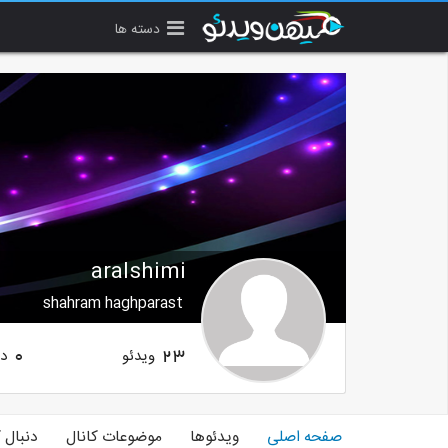
دسته ها
aralshimi
shahram haghparast
ویدئو
دن
0
23
صفحه اصلی
ویدئوها
موضوعات کانال
دنبال 