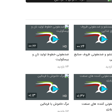
۱۱۲ بازدید
فرایند تصفیه فاضلاب در کشتارگاه‌های
طیور
۱۱۲ بازدید
مواد شوینده صنعتی: شوینده اسیدی و
قلیایی
۱۰۹ بازدید
۰۰:۲۲
۰۰:۲۴
HD
و و ضدعفونی ظروف صنایع
ضدعفونی خطوط تولید نان و
ی
بیسکوئیت
۷۴ بازدید
۰۱:۱۳
۰۱:۳۲
HD
ونی کننده های صنعت
مرگ خاموش با فرمالین
روری
۱۱۲ بازدید