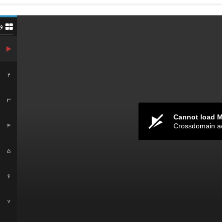
و
2
3
Cannot load 
Crossdomain a
4
5
6
7