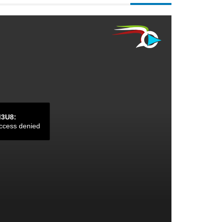
M3U8:
ccess denied