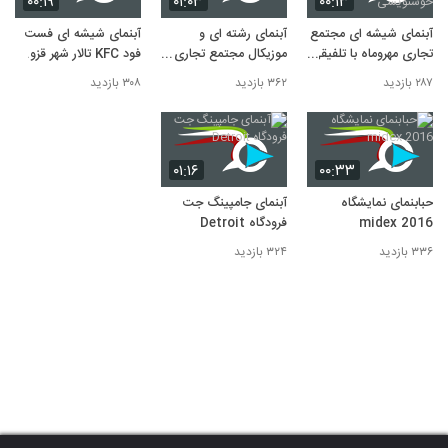
۰۰:۱۹
۰۱:۰۳
۰۰:۱۳
آبنمای شیشه ای مجتمع
آبنمای رشته ای و
آبنمای شیشه ای فست
تجاری مهروماه با تلفیقی
موزیکال مجتمع تجاری
فود KFC تالار شهر قزوین
از عناصر طبیعت و
البرز
۲۸۷ بازدید
۳۶۲ بازدید
۳۰۸ بازدید
خوشنویسی
۰۱:۱۶
۰۰:۳۳
حبابنمای نمایشگاه
آبنمای جامپینگ جت
midex 2016
فرودگاه Detroit
۳۳۶ بازدید
۳۲۴ بازدید