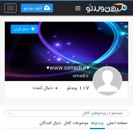
آپلود ویدیو
Toggle
vigation
دنبال کردن
♥www.simadl.ir♥
simadl.ir
ویدئو
دنبال کننده
0
117
صفحه اصلی
ویدئوها
موضوعات کانال
دنبال کنندگان