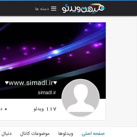
دسته ها
♥www.simadl.ir♥
simadl.ir
ویدئو
دن
0
117
صفحه اصلی
ویدئوها
موضوعات کانال
دنبال 