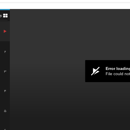
و
2
Error loadin
3
File could no
4
5