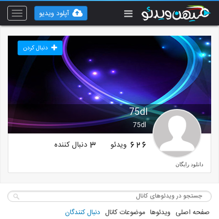
آپلود ویدیو
Toggle
vigation
دنبال کردن
75dl
75dl
ویدئو
دنبال کننده
3
626
دانلود رایگان
صفحه اصلی
ویدئوها
موضوعات کانال
دنبال کنندگان