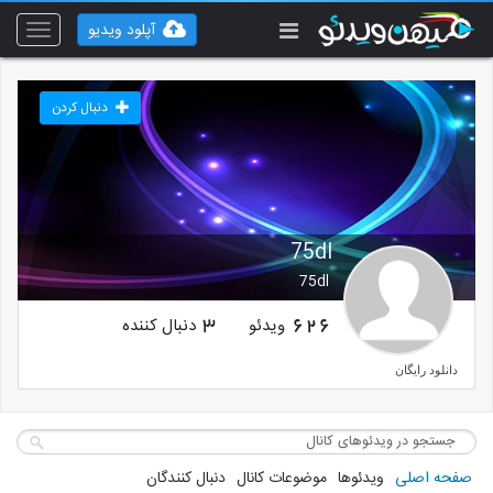
آپلود ویدیو
Toggle
vigation
دنبال کردن
75dl
75dl
ویدئو
دنبال کننده
3
626
دانلود رایگان
صفحه اصلی
ویدئوها
موضوعات کانال
دنبال کنندگان