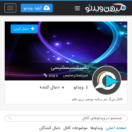
آپلود ویدیو
Toggle
vigation
دنبال کردن
بشیبشسیسشیسی
سیزنصثنزصثبص
zrql.ir
ویدئو
دنبال کننده
0
1
کانال بزرگ تیم برنامه نویسی زرین قلم
صفحه اصلی
ویدئوها
موضوعات کانال
دنبال کنندگان