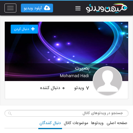
آپلود ویدیو
Toggle
vigation
دنبال کردن
بصیرت
Mohamad Hadi
ویدئو
دنبال کننده
0
7
صفحه اصلی
ویدئوها
موضوعات کانال
دنبال کنندگان