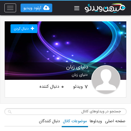
آپلود ویدیو
Toggle
vigation
دنبال کردن
دنیای زبان
دنیای زبان
ویدئو
دنبال کننده
0
7
صفحه اصلی
ویدئوها
موضوعات کانال
دنبال کنندگان