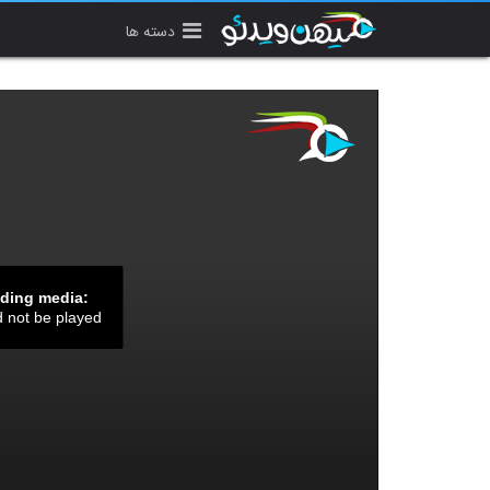
دسته ها
ading media:
d not be played