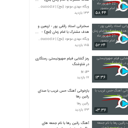
جلسه 2 - 22 شهریور ماه 1401 -
وبگاه مهدی موعود (عج) | mahdimouood.ir
موکب مع امام منصور
۵۸:۴۴
۱۳۳ بازدید
سخنرانی استاد رائفی پور - اربعین و
هدف مشترک با امام زمان (عج) -
جلسه 1 - 21 شهریور ماه 1401 -
وبگاه مهدی موعود (عج) | mahdimouood.ir
موکب مع امام منصور
۵۲:۲۴
۱۸۵ بازدید
رمز گشایی فیلم صهیونیستی رستگاری
در شاوشنگ
حق پو
۱۳:۳۶
۱۷ بازدید
بازخوانی آهنگ حس غریب با صدای
راتین رها
راتین رها
۰۳:۳۶
۱۶۳ بازدید
آهنگ راتین رها با نام جمعه های