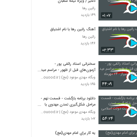
دلگیر / ویژه نیمه شعبان
راتین رها
۰۱:۰۷
۱۴۹ بازدید
آهنگ راتین رها با نام اشتیاق
راتین رها
۱۴۶ بازدید
۰۲:۳۳
سخنرانی استاد رائفی پور -
آزمون‌های قبل از ظهور - مراسم عید
بیعت 1400 - شیراز - ۲۴ مهرماه
وبگاه مهدی موعود (عج) | mahdimouood.ir
۱۴۰۰
۴۴:۰۹
۱۶۵ بازدید
دانلود برنامه بازگشت - قسمت نهم -
مراحل شکل‌گیری تمدن مهدوی با
محوریت دولت اسلامی
وبگاه مهدی موعود (عج) | mahdimouood.ir
۵۴:۲۴
۱۰۷ بازدید
یه کار برای امام مهدی(عج)