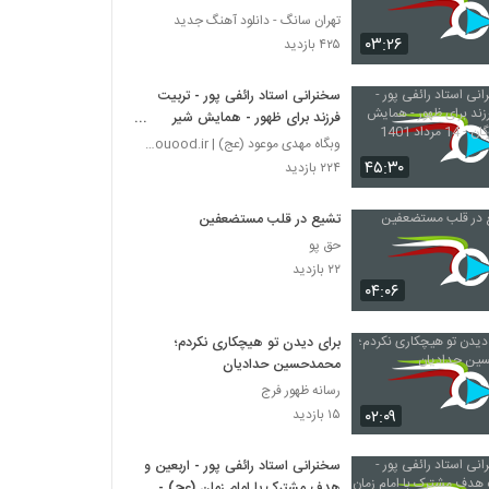
تهران سانگ - دانلود آهنگ جدید
۰۳:۲۶
۴۲۵ بازدید
سخنرانی استاد رائفی پور - تربیت
فرزند برای ظهور - همایش شیر
خوارگان - 14 مرداد 1401
وبگاه مهدی موعود (عج) | mahdimouood.ir
۴۵:۳۰
۲۲۴ بازدید
تشیع در قلب مستضعفین
حق پو
۲۲ بازدید
۰۴:۰۶
برای دیدن تو هیچکاری نکردم؛
محمدحسین حدادیان
رسانه ظهور فرج
۰۲:۰۹
۱۵ بازدید
سخنرانی استاد رائفی پور - اربعین و
هدف مشترک با امام زمان (عج) -