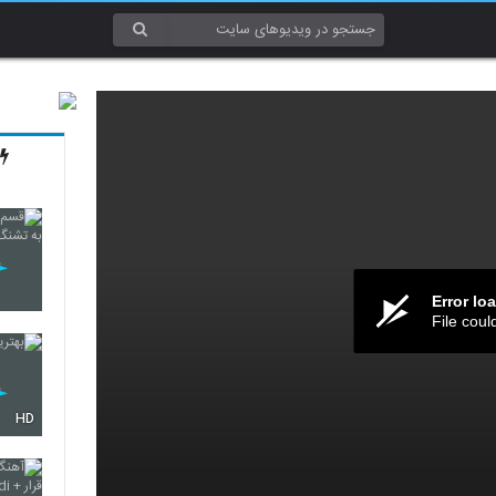
Error lo
File coul
HD