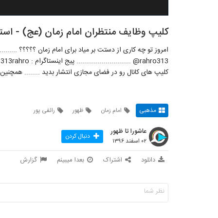
کلیپ وظایف منتظران امام زمان (عج) - استا
3
کلیپ های کانال رو در فضای مجازی انتشار بدید ........ همچنین 
مذهبی
امام زمان
ظهور
رائفی پور
عاشورا تا ظهور
دنبال کردن
۰۲ اسفند ۱۳۹۶
دانلود
اشتراک
بعدا میبینم
گزارش